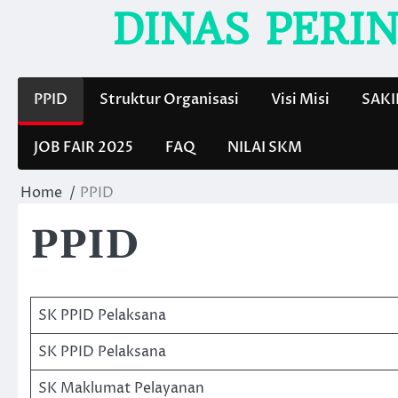
Skip
DINAS PERI
to
content
PPID
Struktur Organisasi
Visi Misi
SAKI
JOB FAIR 2025
FAQ
NILAI SKM
Home
PPID
PPID
SK PPID Pelaksana
SK PPID Pelaksana
SK Maklumat Pelayanan