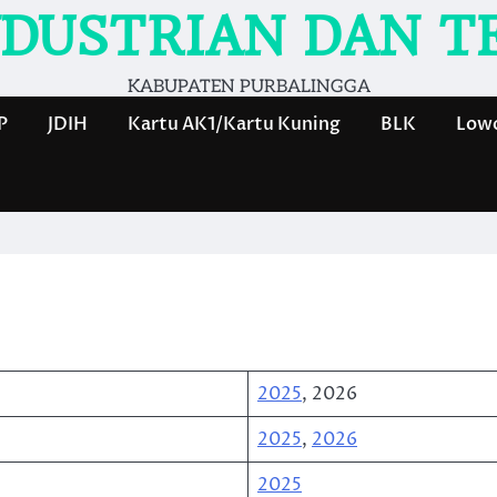
NDUSTRIAN DAN T
KABUPATEN PURBALINGGA
P
JDIH
Kartu AK1/Kartu Kuning
BLK
Lowo
2025
, 2026
2025
,
2026
2025