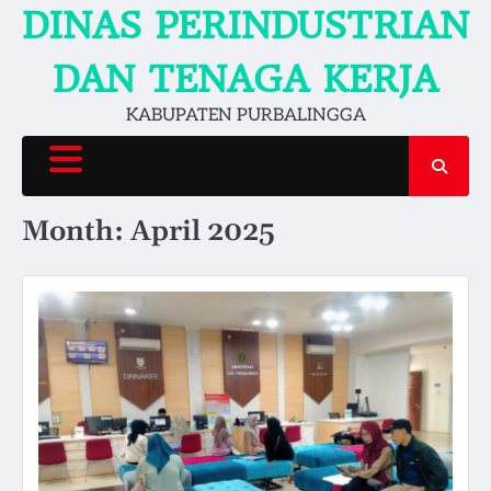
Skip
DINAS PERINDUSTRIAN
to
content
DAN TENAGA KERJA
KABUPATEN PURBALINGGA
Month:
April 2025