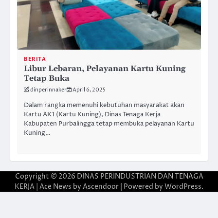
BERITA
Libur Lebaran, Pelayanan Kartu Kuning
Tetap Buka
dinperinnaker
April 6, 2025
Dalam rangka memenuhi kebutuhan masyarakat akan
Kartu AK1 (Kartu Kuning), Dinas Tenaga Kerja
Kabupaten Purbalingga tetap membuka pelayanan Kartu
Kuning…
Copyright © 2026
DINAS PERINDUSTRIAN DAN TENAGA
KERJA
| Ace News by
Ascendoor
| Powered by
WordPress
.